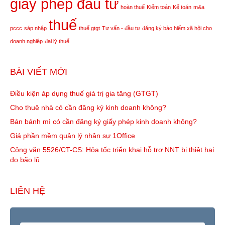
giấy phép đầu tư
hoàn thuế
Kiểm toán
Kế toán
m&a
thuế
pccc
sáp nhập
thuế gtgt
Tư vấn - đầu tư
đăng ký bảo hiểm xã hội cho
doanh nghiệp
đại lý thuế
BÀI VIẾT MỚI
Điều kiện áp dụng thuế giá trị gia tăng (GTGT)
Cho thuê nhà có cần đăng ký kinh doanh không?
Bán bánh mì có cần đăng ký giấy phép kinh doanh không?
Giá phần mềm quản lý nhân sự 1Office
Công văn 5526/CT-CS: Hỏa tốc triển khai hỗ trợ NNT bị thiệt hại
do bão lũ
LIÊN HỆ