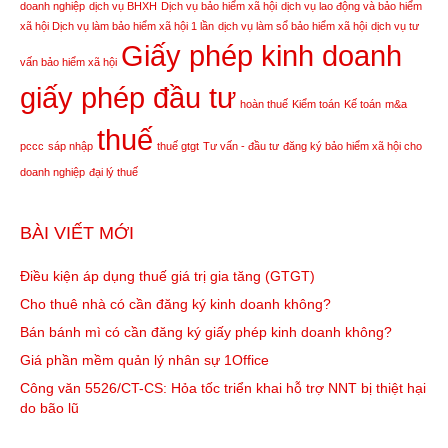
doanh nghiệp
dịch vụ BHXH
Dịch vụ bảo hiểm xã hội
dịch vụ lao động và bảo hiểm
xã hội
Dịch vụ làm bảo hiểm xã hội 1 lần
dịch vụ làm sổ bảo hiểm xã hội
dịch vụ tư
Giấy phép kinh doanh
vấn bảo hiểm xã hội
giấy phép đầu tư
hoàn thuế
Kiểm toán
Kế toán
m&a
thuế
pccc
sáp nhập
thuế gtgt
Tư vấn - đầu tư
đăng ký bảo hiểm xã hội cho
doanh nghiệp
đại lý thuế
BÀI VIẾT MỚI
Điều kiện áp dụng thuế giá trị gia tăng (GTGT)
Cho thuê nhà có cần đăng ký kinh doanh không?
Bán bánh mì có cần đăng ký giấy phép kinh doanh không?
Giá phần mềm quản lý nhân sự 1Office
Công văn 5526/CT-CS: Hỏa tốc triển khai hỗ trợ NNT bị thiệt hại
do bão lũ