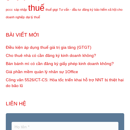
thuế
pccc
sáp nhập
thuế gtgt
Tư vấn - đầu tư
đăng ký bảo hiểm xã hội cho
doanh nghiệp
đại lý thuế
BÀI VIẾT MỚI
Điều kiện áp dụng thuế giá trị gia tăng (GTGT)
Cho thuê nhà có cần đăng ký kinh doanh không?
Bán bánh mì có cần đăng ký giấy phép kinh doanh không?
Giá phần mềm quản lý nhân sự 1Office
Công văn 5526/CT-CS: Hỏa tốc triển khai hỗ trợ NNT bị thiệt hại
do bão lũ
LIÊN HỆ