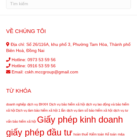
VỀ CHÚNG TÔI
Địa chỉ: Số 26/116A, khu phố 3, Phường Tam Hòa, Thành phố
Biên Hoà, Đồng Nai
Hotline:
0973 53 59 56
Hotline:
0916 53 59 56
Email:
cskh.mccgroup@gmail.com
TỪ KHÓA
doanh nghiệp
dịch vụ BHXH
Dịch vụ bảo hiểm xã hội
dịch vụ lao động và bảo hiểm
xã hội
Dịch vụ làm bảo hiểm xã hội 1 lần
dịch vụ làm sổ bảo hiểm xã hội
dịch vụ tư
Giấy phép kinh doanh
vấn bảo hiểm xã hội
giấy phép đầu tư
hoàn thuế
Kiểm toán
Kế toán
m&a