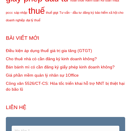
hoàn thuế
Kiểm toán
Kế toán
m&a
thuế
pccc
sáp nhập
thuế gtgt
Tư vấn - đầu tư
đăng ký bảo hiểm xã hội cho
doanh nghiệp
đại lý thuế
BÀI VIẾT MỚI
Điều kiện áp dụng thuế giá trị gia tăng (GTGT)
Cho thuê nhà có cần đăng ký kinh doanh không?
Bán bánh mì có cần đăng ký giấy phép kinh doanh không?
Giá phần mềm quản lý nhân sự 1Office
Công văn 5526/CT-CS: Hỏa tốc triển khai hỗ trợ NNT bị thiệt hại
do bão lũ
LIÊN HỆ